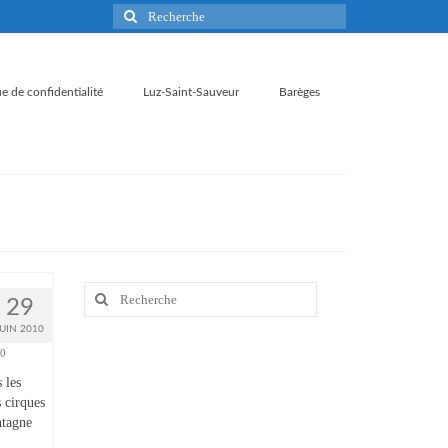
Rechercher
:
ue de confidentialité
Luz-Saint-Sauveur
Barèges
Rechercher
29
:
JUIN 2010
0
 les
 cirques
ntagne