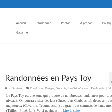
Accueil
Randonnée
Photos
À propos
Politiq
Gavarnie
Randonnées en Pays Toy
par
XavierA
|
Classé dans :
Barèges
,
Gavarnie
,
Luz-Saint-Sauveur
,
Randonnée
|
Le Pays Toy est une zone qui propose de nombreuses randonnées pour tous
niveaux. On pourra visiter des lacs (Oncet, dets Coubous…), découvrir des
majestueux (Gavarnie, Troumouse…) ou gravir des sommets de haute mo
(Taillon, Piméné…). Voici quelques …
Lire la suite­­